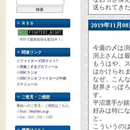
送られてき
ＲＳＳ
2019年11
『RSSで最新投稿を配信中！』
今週の〆は
関連リンク
渕上さんは
☆ファイターズDEナイト!!
もうはや、
☆斉藤こずゑプロフィール
はかけられ
☆HBCラジオ
なぜ、こん
☆HBCラジオ ファイターズ中継
スケジュール
財界さっぽ
す。
ご意見・ご感想
平沼選手が
番組へのご意見・ご感想はこちら
好みは特に
☆Mail：
bb@hbc.co.jp
と。
☆Fax：011－232－1287
こういうの