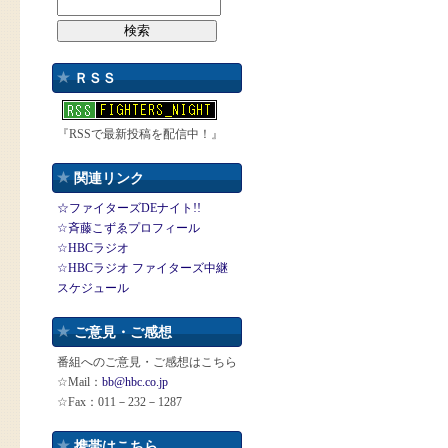
ＲＳＳ
『RSSで最新投稿を配信中！』
関連リンク
☆ファイターズDEナイト!!
☆斉藤こずゑプロフィール
☆HBCラジオ
☆HBCラジオ ファイターズ中継
スケジュール
ご意見・ご感想
番組へのご意見・ご感想はこちら
☆Mail：
bb@hbc.co.jp
☆Fax：011－232－1287
携帯はこちら