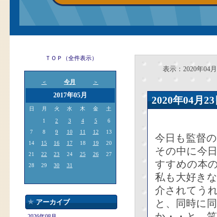
ＴＯＰ（全件表示）
表示：2020年04月
今月
＜
＞
2017年05月
2020年04
日
月
火
水
木
金
土
1
2
3
4
5
6
7
8
9
10
11
12
13
今日も監督
14
15
16
17
18
19
20
その中に今
21
22
23
24
25
26
27
すすめの本
28
29
30
31
私も大好き
介されてう
と、同時に
アーカイブ
か・・と、笑
2026年08月