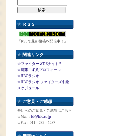
ＲＳＳ
『RSSで最新投稿を配信中！』
関連リンク
☆ファイターズDEナイト!!
☆斉藤こずゑプロフィール
☆HBCラジオ
☆HBCラジオ ファイターズ中継
スケジュール
ご意見・ご感想
番組へのご意見・ご感想はこちら
☆Mail：
bb@hbc.co.jp
☆Fax：011－232－1287