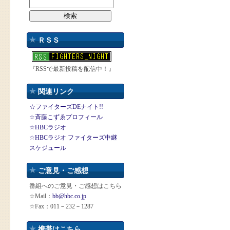
ＲＳＳ
『RSSで最新投稿を配信中！』
関連リンク
☆ファイターズDEナイト!!
☆斉藤こずゑプロフィール
☆HBCラジオ
☆HBCラジオ ファイターズ中継
スケジュール
ご意見・ご感想
番組へのご意見・ご感想はこちら
☆Mail：
bb@hbc.co.jp
☆Fax：011－232－1287
携帯はこちら