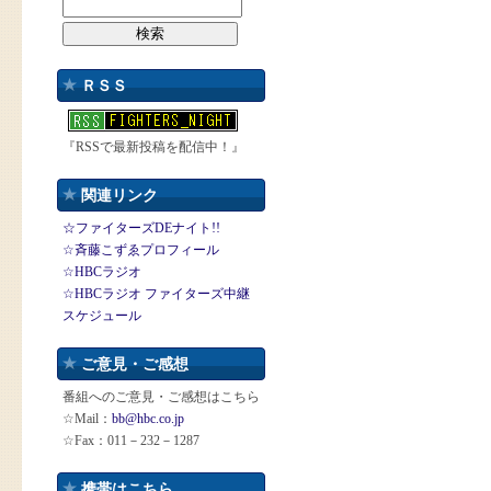
ＲＳＳ
『RSSで最新投稿を配信中！』
関連リンク
☆ファイターズDEナイト!!
☆斉藤こずゑプロフィール
☆HBCラジオ
☆HBCラジオ ファイターズ中継
スケジュール
ご意見・ご感想
番組へのご意見・ご感想はこちら
☆Mail：
bb@hbc.co.jp
☆Fax：011－232－1287
携帯はこちら