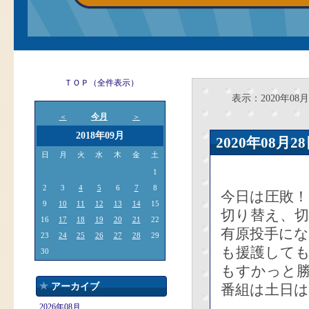
ＴＯＰ（全件表示）
表示：2020年08月
今月
＜
＞
2018年09月
2020年08
日
月
火
水
木
金
土
1
2
3
4
5
6
7
8
今日は圧敗！
9
10
11
12
13
14
15
切り替え、
16
17
18
19
20
21
22
有原投手にな
23
24
25
26
27
28
29
も援護して
30
もすかっと
アーカイブ
番組は土日
2026年08月