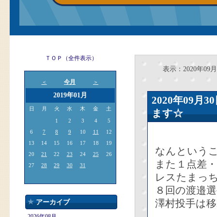
ＴＯＰ（全件表示）
表示：2020年09月
今月
＜
＞
2019年01月
2020年09
日
月
火
水
木
金
土
ます☆
1
2
3
4
5
6
7
8
9
10
11
12
13
14
15
16
17
18
19
なんという
20
21
22
23
24
25
26
また１点差
27
28
29
30
31
レスたまっ
８回の渡邉
澤村投手は移
アーカイブ
2026年08月