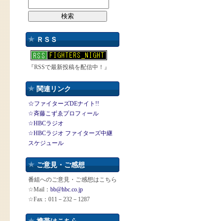
ＲＳＳ
『RSSで最新投稿を配信中！』
関連リンク
☆ファイターズDEナイト!!
☆斉藤こずゑプロフィール
☆HBCラジオ
☆HBCラジオ ファイターズ中継
スケジュール
ご意見・ご感想
番組へのご意見・ご感想はこちら
☆Mail：
bb@hbc.co.jp
☆Fax：011－232－1287