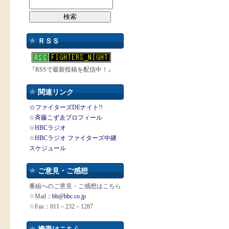
ＲＳＳ
『RSSで最新投稿を配信中！』
関連リンク
☆ファイターズDEナイト!!
☆斉藤こずゑプロフィール
☆HBCラジオ
☆HBCラジオ ファイターズ中継
スケジュール
ご意見・ご感想
番組へのご意見・ご感想はこちら
☆Mail：
bb@hbc.co.jp
☆Fax：011－232－1287