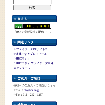
ＲＳＳ
『RSSで最新投稿を配信中！』
関連リンク
☆ファイターズDEナイト!!
☆斉藤こずゑプロフィール
☆HBCラジオ
☆HBCラジオ ファイターズ中継
スケジュール
ご意見・ご感想
番組へのご意見・ご感想はこちら
☆Mail：
bb@hbc.co.jp
☆Fax：011－232－1287