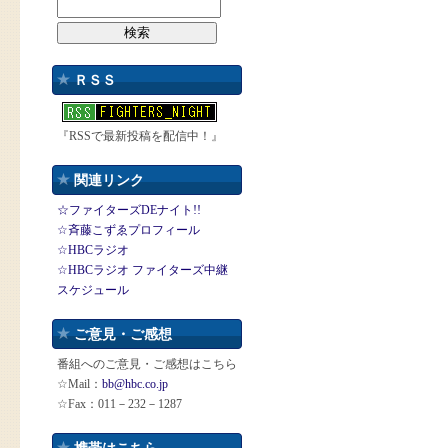
ＲＳＳ
『RSSで最新投稿を配信中！』
関連リンク
☆ファイターズDEナイト!!
☆斉藤こずゑプロフィール
☆HBCラジオ
☆HBCラジオ ファイターズ中継
スケジュール
ご意見・ご感想
番組へのご意見・ご感想はこちら
☆Mail：
bb@hbc.co.jp
☆Fax：011－232－1287