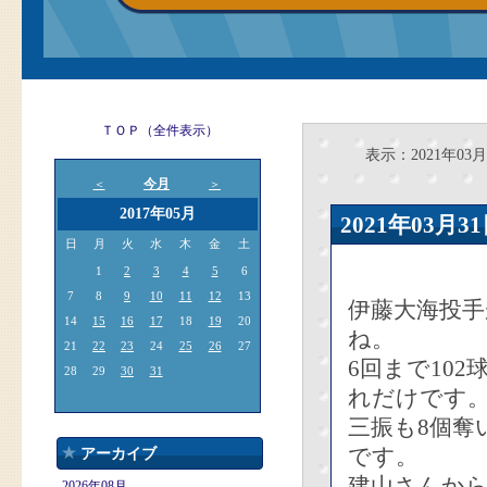
ＴＯＰ（全件表示）
表示：2021年03月
今月
＜
＞
2017年05月
2021年03
日
月
火
水
木
金
土
1
2
3
4
5
6
7
8
9
10
11
12
13
伊藤大海投
14
15
16
17
18
19
20
ね。
21
22
23
24
25
26
27
6回まで10
28
29
30
31
れだけです
三振も8個奪
です。
アーカイブ
建山さんか
2026年08月