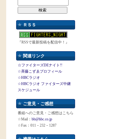
ＲＳＳ
『RSSで最新投稿を配信中！』
関連リンク
☆ファイターズDEナイト!!
☆斉藤こずゑプロフィール
☆HBCラジオ
☆HBCラジオ ファイターズ中継
スケジュール
ご意見・ご感想
番組へのご意見・ご感想はこちら
☆Mail：
bb@hbc.co.jp
☆Fax：011－232－1287