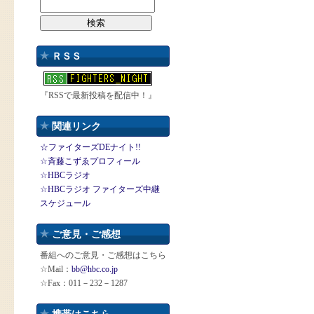
ＲＳＳ
『RSSで最新投稿を配信中！』
関連リンク
☆ファイターズDEナイト!!
☆斉藤こずゑプロフィール
☆HBCラジオ
☆HBCラジオ ファイターズ中継
スケジュール
ご意見・ご感想
番組へのご意見・ご感想はこちら
☆Mail：
bb@hbc.co.jp
☆Fax：011－232－1287