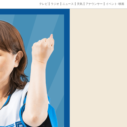
テレビ
ラジオ
ニュース
天気
アナウンサー
イベント･映画