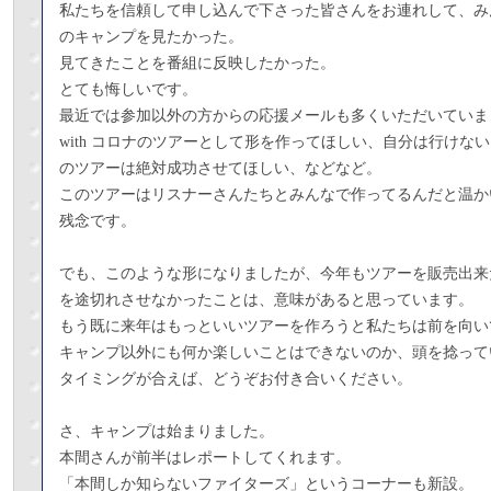
私たちを信頼して申し込んで下さった皆さんをお連れして、み
のキャンプを見たかった。
見てきたことを番組に反映したかった。
とても悔しいです。
最近では参加以外の方からの応援メールも多くいただいていま
with コロナのツアーとして形を作ってほしい、自分は行けな
のツアーは絶対成功させてほしい、などなど。
このツアーはリスナーさんたちとみんなで作ってるんだと温か
残念です。
でも、このような形になりましたが、今年もツアーを販売出来
を途切れさせなかったことは、意味があると思っています。
もう既に来年はもっといいツアーを作ろうと私たちは前を向い
キャンプ以外にも何か楽しいことはできないのか、頭を捻って
タイミングが合えば、どうぞお付き合いください。
さ、キャンプは始まりました。
本間さんが前半はレポートしてくれます。
「本間しか知らないファイターズ」というコーナーも新設。