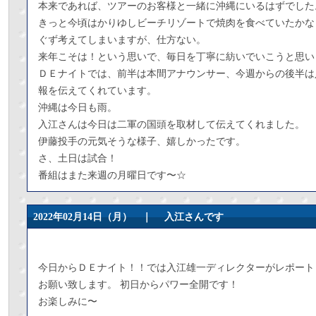
本来であれば、ツアーのお客様と一緒に沖縄にいるはずでした
きっと今頃はかりゆしビーチリゾートで焼肉を食べていたかな
ぐず考えてしまいますが、仕方ない。
来年こそは！という思いで、毎日を丁寧に紡いでいこうと思い
ＤＥナイトでは、前半は本間アナウンサー、今週からの後半は
報を伝えてくれています。
沖縄は今日も雨。
入江さんは今日は二軍の国頭を取材して伝えてくれました。
伊藤投手の元気そうな様子、嬉しかったです。
さ、土日は試合！
番組はまた来週の月曜日です〜☆
2022年02月14日（月） ｜
入江さんです
今日からＤＥナイト！！では入江雄一ディレクターがレポート
お願い致します。
初日からパワー全開です！
お楽しみに〜