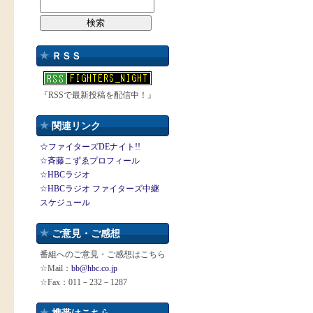
ＲＳＳ
『RSSで最新投稿を配信中！』
関連リンク
☆ファイターズDEナイト!!
☆斉藤こずゑプロフィール
☆HBCラジオ
☆HBCラジオ ファイターズ中継
スケジュール
ご意見・ご感想
番組へのご意見・ご感想はこちら
☆Mail：
bb@hbc.co.jp
☆Fax：011－232－1287