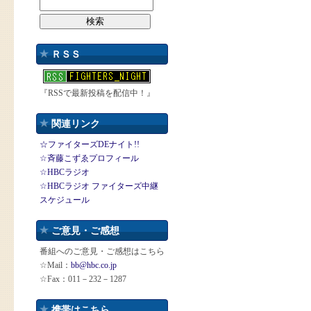
ＲＳＳ
『RSSで最新投稿を配信中！』
関連リンク
☆ファイターズDEナイト!!
☆斉藤こずゑプロフィール
☆HBCラジオ
☆HBCラジオ ファイターズ中継
スケジュール
ご意見・ご感想
番組へのご意見・ご感想はこちら
☆Mail：
bb@hbc.co.jp
☆Fax：011－232－1287
携帯はこちら