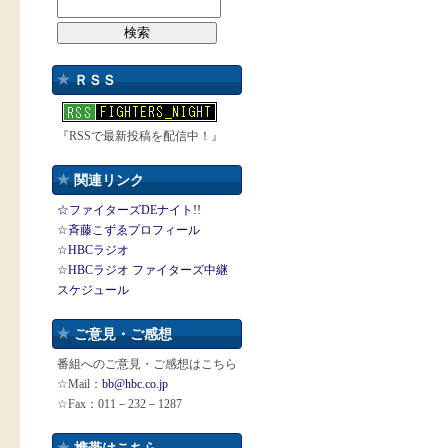
ＲＳＳ
『RSSで最新投稿を配信中！』
関連リンク
☆ファイターズDEナイト!!
☆斉藤こずゑプロフィール
☆HBCラジオ
☆HBCラジオ ファイターズ中継
スケジュール
ご意見・ご感想
番組へのご意見・ご感想はこちら
☆Mail：
bb@hbc.co.jp
☆Fax：011－232－1287