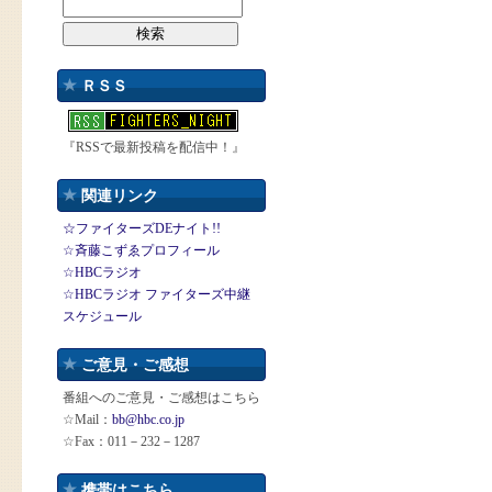
ＲＳＳ
『RSSで最新投稿を配信中！』
関連リンク
☆ファイターズDEナイト!!
☆斉藤こずゑプロフィール
☆HBCラジオ
☆HBCラジオ ファイターズ中継
スケジュール
ご意見・ご感想
番組へのご意見・ご感想はこちら
☆Mail：
bb@hbc.co.jp
☆Fax：011－232－1287
携帯はこちら