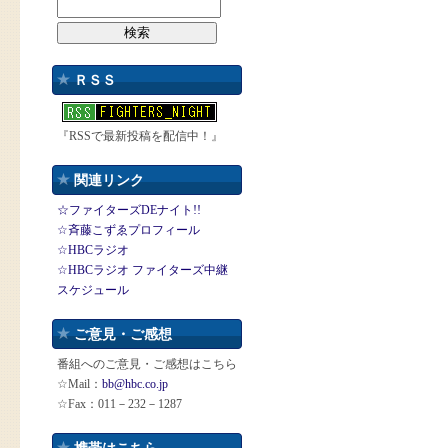
ＲＳＳ
『RSSで最新投稿を配信中！』
関連リンク
☆ファイターズDEナイト!!
☆斉藤こずゑプロフィール
☆HBCラジオ
☆HBCラジオ ファイターズ中継
スケジュール
ご意見・ご感想
番組へのご意見・ご感想はこちら
☆Mail：
bb@hbc.co.jp
☆Fax：011－232－1287