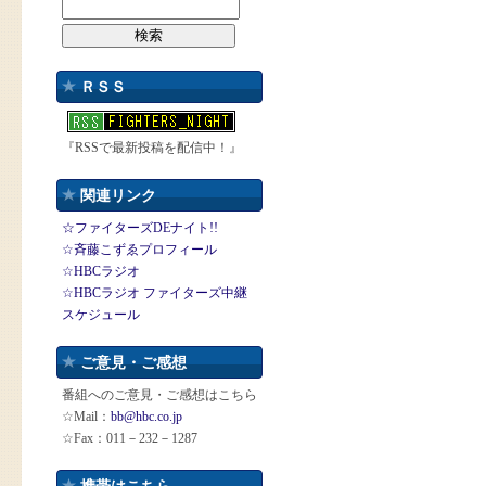
ＲＳＳ
『RSSで最新投稿を配信中！』
関連リンク
☆ファイターズDEナイト!!
☆斉藤こずゑプロフィール
☆HBCラジオ
☆HBCラジオ ファイターズ中継
スケジュール
ご意見・ご感想
番組へのご意見・ご感想はこちら
☆Mail：
bb@hbc.co.jp
☆Fax：011－232－1287