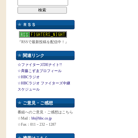
ＲＳＳ
『RSSで最新投稿を配信中！』
関連リンク
☆ファイターズDEナイト!!
☆斉藤こずゑプロフィール
☆HBCラジオ
☆HBCラジオ ファイターズ中継
スケジュール
ご意見・ご感想
番組へのご意見・ご感想はこちら
☆Mail：
bb@hbc.co.jp
☆Fax：011－232－1287