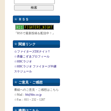
ＲＳＳ
『RSSで最新投稿を配信中！』
関連リンク
☆ファイターズDEナイト!!
☆斉藤こずゑプロフィール
☆HBCラジオ
☆HBCラジオ ファイターズ中継
スケジュール
ご意見・ご感想
番組へのご意見・ご感想はこちら
☆Mail：
bb@hbc.co.jp
☆Fax：011－232－1287
携帯はこちら