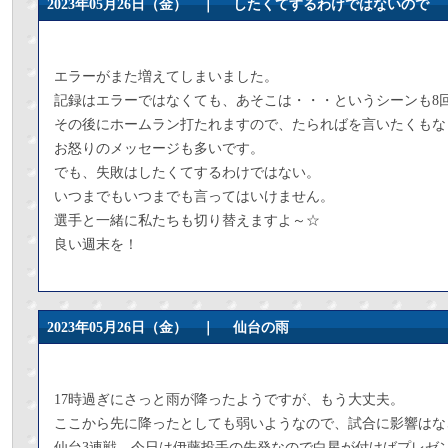
2023年05月26日（金） ｜
したくてするわけではないので
エラーがまた増えてしまいました。
記録はエラーではなくても、あそこは・・・というシーンも8
その後にホームラン打たれますので、たらればを言いたくもな
お怒りのメッセージも多いです。
でも、失敗はしたくてするわけではない。
いつまでもいつまでも言ってはいけません。
選手と一緒に私たちも切り替えますよ～☆
良い週末を！
2023年05月26日（金） ｜
仙台の雨
17時過ぎにさっと雨が降ったようですが、もう大丈夫。
ここから先に降ったとしても弱いようなので、試合に影響はな
仙台3連戦、今日は伊藤投手の先発なので白星が付けばプレゼ