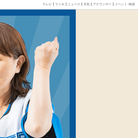
テレビ
ラジオ
ニュース
天気
アナウンサー
イベント･映画