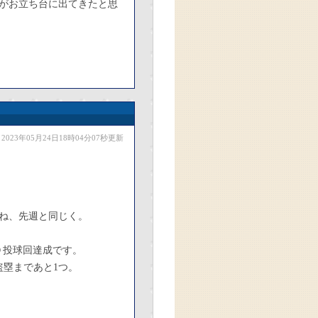
がお立ち台に出てきたと思
2023年05月24日18時04分07秒更新
。
ね、先週と同じく。
０投球回達成です。
盗塁まであと1つ。