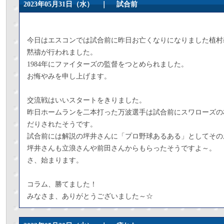
2023年05月31日（水） ｜
試合前
今日はエスコンでは試合前に昨日お亡くなりになりました植村
黙禱が行われました。
1984年にファイターズの監督をつとめられました。
お悔やみを申し上げます。
交流戦はいいスタートをきりました。
昨日ホームランを二本打った万波選手は試合前にスワローズの
だりされたそうです。
試合前には解説の坪井さんに「プロ野球あるある」としてその
坪井さんも立浪さんや前田さんからもらったそうですよ～。
さ、始まります。
コラム、勝てました！
みなさま、ありがとうございました～☆