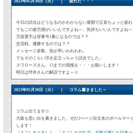
2023年05月30日（火） ｜
疲れた・・・
今日の試合はどうなるのかわからない展開で正直ちょっと疲れ
でもこの疲労感がいいんですよね～、気持ちいいんですよね～
万波選手は背番号1番になるのでは？？
交流戦、優勝するのでは？？
メッセージ多数、気が早いわれわれ。
でもそのくらい浮き足立っちゃう試合でした。
スワローズさん、13までの我慢を・・・お願いします！
明日は坪井さんの解説ですよ～☆
2023年05月30日（火） ｜
コラム書きました～
コラム出てます☆
大阪も思い出を書きました、ぜひ2ページ目文末のボールマーク
します！
「えごしをよろしく」「えごしたのむで」大阪で感じた日本ハ