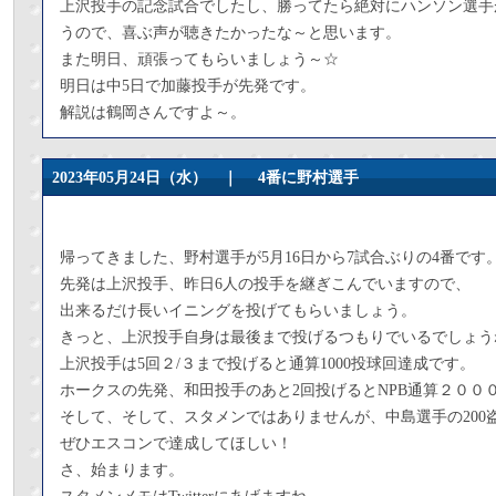
上沢投手の記念試合でしたし、勝ってたら絶対にハンソン選手
うので、喜ぶ声が聴きたかったな～と思います。
また明日、頑張ってもらいましょう～☆
明日は中5日で加藤投手が先発です。
解説は鶴岡さんですよ～。
2023年05月24日（水） ｜
4番に野村選手
帰ってきました、野村選手が5月16日から7試合ぶりの4番です
先発は上沢投手、昨日6人の投手を継ぎこんでいますので、
出来るだけ長いイニングを投げてもらいましょう。
きっと、上沢投手自身は最後まで投げるつもりでいるでしょう
上沢投手は5回２/３まで投げると通算1000投球回達成です。
ホークスの先発、和田投手のあと2回投げるとNPB通算２００
そして、そして、スタメンではありませんが、中島選手の200
ぜひエスコンで達成してほしい！
さ、始まります。