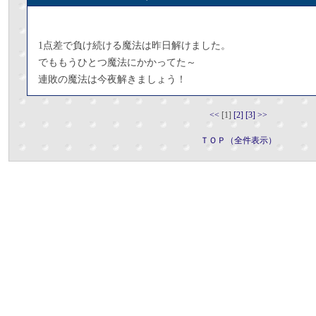
1点差で負け続ける魔法は昨日解けました。
でももうひとつ魔法にかかってた～
連敗の魔法は今夜解きましょう！
<<
[1]
[2]
[3]
>>
ＴＯＰ（全件表示）