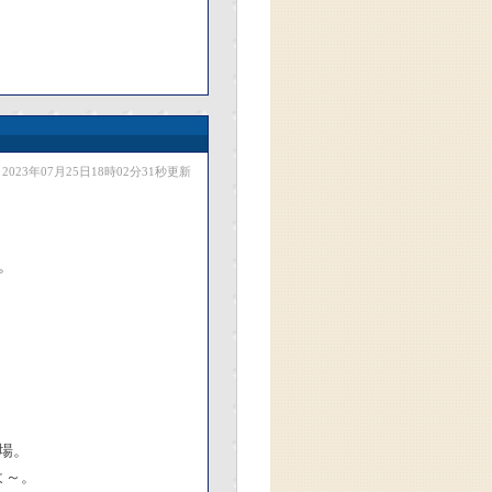
2023年07月25日18時02分31秒更新
。
登場。
よ～。