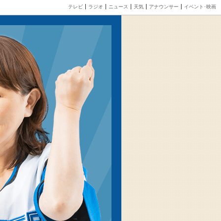
テレビ
ラジオ
ニュース
天気
アナウンサー
イベント･映画