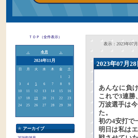
ＴＯＰ（全件表示）
表示：2023年07月
今月
＜
＞
2024年11月
2023年07
日
月
火
水
木
金
土
1
2
3
4
5
6
7
8
9
あんなに負
10
11
12
13
14
15
16
これで3連勝
17
18
19
20
21
22
23
万波選手は
24
25
26
27
28
29
30
た。
初の4安打で
明日は私は
アーカイブ
戦させてい
2026年08月