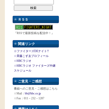
ＲＳＳ
『RSSで最新投稿を配信中！』
関連リンク
☆ファイターズDEナイト!!
☆斉藤こずゑプロフィール
☆HBCラジオ
☆HBCラジオ ファイターズ中継
スケジュール
ご意見・ご感想
番組へのご意見・ご感想はこちら
☆Mail：
bb@hbc.co.jp
☆Fax：011－232－1287