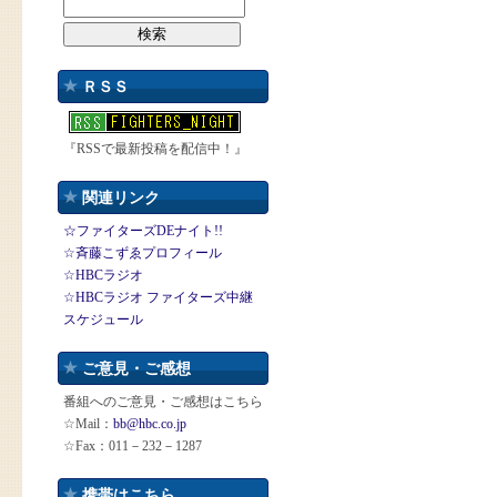
ＲＳＳ
『RSSで最新投稿を配信中！』
関連リンク
☆ファイターズDEナイト!!
☆斉藤こずゑプロフィール
☆HBCラジオ
☆HBCラジオ ファイターズ中継
スケジュール
ご意見・ご感想
番組へのご意見・ご感想はこちら
☆Mail：
bb@hbc.co.jp
☆Fax：011－232－1287
携帯はこちら