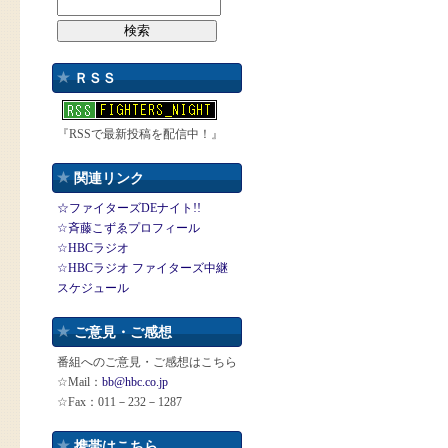
ＲＳＳ
『RSSで最新投稿を配信中！』
関連リンク
☆ファイターズDEナイト!!
☆斉藤こずゑプロフィール
☆HBCラジオ
☆HBCラジオ ファイターズ中継
スケジュール
ご意見・ご感想
番組へのご意見・ご感想はこちら
☆Mail：
bb@hbc.co.jp
☆Fax：011－232－1287
携帯はこちら