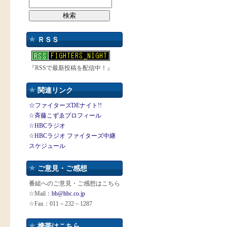
ＲＳＳ
『RSSで最新投稿を配信中！』
関連リンク
☆ファイターズDEナイト!!
☆斉藤こずゑプロフィール
☆HBCラジオ
☆HBCラジオ ファイターズ中継
スケジュール
ご意見・ご感想
番組へのご意見・ご感想はこちら
☆Mail：
bb@hbc.co.jp
☆Fax：011－232－1287
携帯はこちら