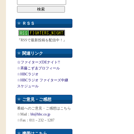
ＲＳＳ
『RSSで最新投稿を配信中！』
関連リンク
☆ファイターズDEナイト!!
☆斉藤こずゑプロフィール
☆HBCラジオ
☆HBCラジオ ファイターズ中継
スケジュール
ご意見・ご感想
番組へのご意見・ご感想はこちら
☆Mail：
bb@hbc.co.jp
☆Fax：011－232－1287
携帯はこちら