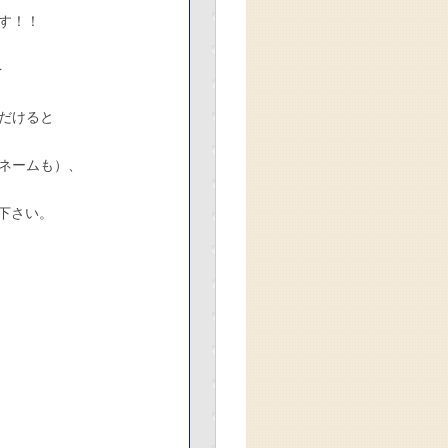
す！！
を
だけると
ネームも）、
下さい。