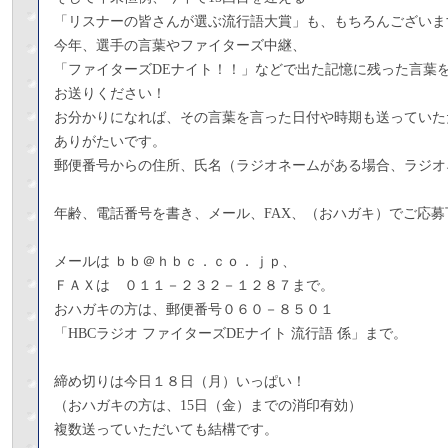
「リスナーの皆さんが選ぶ流行語大賞」も、もちろんございま
今年、選手の言葉やファイターズ中継、
「ファイターズDEナイト！！」などで出た記憶に残った言葉
お送りください！
お分かりになれば、その言葉を言った日付や時期も送っていた
ありがたいです。
郵便番号からの住所、氏名（ラジオネームがある場合、ラジオ
年齢、電話番号を書き、メール、FAX、（おハガキ）でご応募
メールは ｂｂ＠ｈｂｃ．ｃｏ．ｊｐ、
ＦＡＸは ０１１－２３２－１２８７まで。
おハガキの方は、郵便番号０６０－８５０１
「HBCラジオ ファイターズDEナイト 流行語 係」まで。
締め切りは今日１８日（月）いっぱい！
（おハガキの方は、15日（金）までの消印有効）
複数送っていただいても結構です。