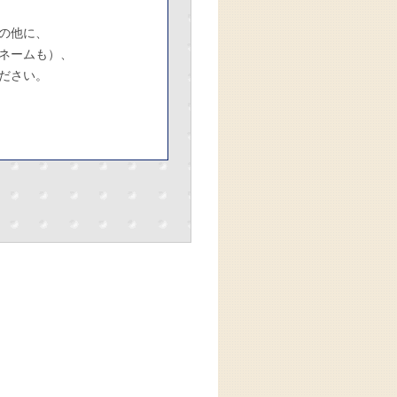
の他に、
ネームも）、
ださい。