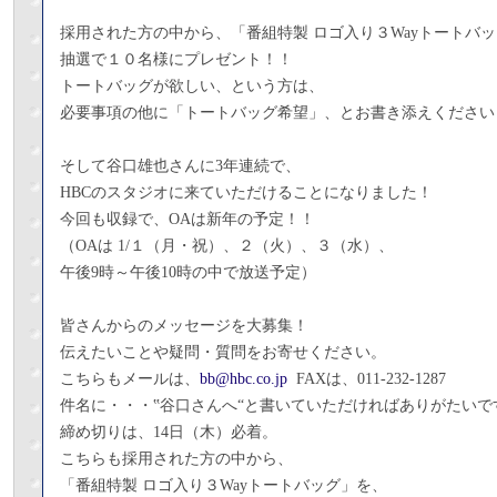
採用された方の中から、「番組特製 ロゴ入り３Wayトートバ
抽選で１０名様にプレゼント！！
トートバッグが欲しい、という方は、
必要事項の他に「トートバッグ希望」、とお書き添えください
そして谷口雄也さんに3年連続で、
HBCのスタジオに来ていただけることになりました！
今回も収録で、OAは新年の予定！！
（OAは 1/１（月・祝）、２（火）、３（水）、
午後9時～午後10時の中で放送予定）
皆さんからのメッセージを大募集！
伝えたいことや疑問・質問をお寄せください。
こちらも
メールは、
bb@hbc.co.jp
FAXは、011-232-1287
件名に・・・‟谷口さんへ“と書いていただければありがたいで
締め切りは、14日（木）必着。
こちらも採用された方の中から、
「番組特製 ロゴ入り３Wayトートバッグ」を、