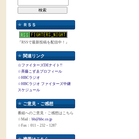
ＲＳＳ
『RSSで最新投稿を配信中！』
関連リンク
☆ファイターズDEナイト!!
☆斉藤こずゑプロフィール
☆HBCラジオ
☆HBCラジオ ファイターズ中継
スケジュール
ご意見・ご感想
番組へのご意見・ご感想はこちら
☆Mail：
bb@hbc.co.jp
☆Fax：011－232－1287