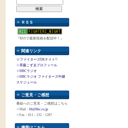
ＲＳＳ
『RSSで最新投稿を配信中！』
関連リンク
☆ファイターズDEナイト!!
☆斉藤こずゑプロフィール
☆HBCラジオ
☆HBCラジオ ファイターズ中継
スケジュール
ご意見・ご感想
番組へのご意見・ご感想はこちら
☆Mail：
bb@hbc.co.jp
☆Fax：011－232－1287
携帯はこちら