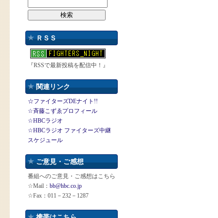
ＲＳＳ
『RSSで最新投稿を配信中！』
関連リンク
☆ファイターズDEナイト!!
☆斉藤こずゑプロフィール
☆HBCラジオ
☆HBCラジオ ファイターズ中継
スケジュール
ご意見・ご感想
番組へのご意見・ご感想はこちら
☆Mail：
bb@hbc.co.jp
☆Fax：011－232－1287
携帯はこちら