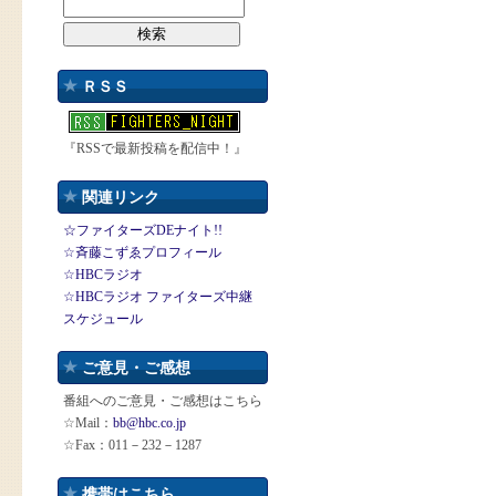
ＲＳＳ
『RSSで最新投稿を配信中！』
関連リンク
☆ファイターズDEナイト!!
☆斉藤こずゑプロフィール
☆HBCラジオ
☆HBCラジオ ファイターズ中継
スケジュール
ご意見・ご感想
番組へのご意見・ご感想はこちら
☆Mail：
bb@hbc.co.jp
☆Fax：011－232－1287
携帯はこちら