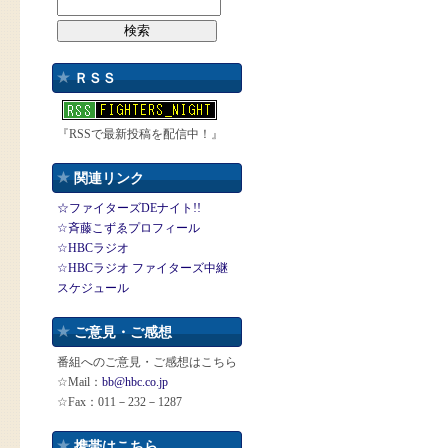
ＲＳＳ
『RSSで最新投稿を配信中！』
関連リンク
☆ファイターズDEナイト!!
☆斉藤こずゑプロフィール
☆HBCラジオ
☆HBCラジオ ファイターズ中継
スケジュール
ご意見・ご感想
番組へのご意見・ご感想はこちら
☆Mail：
bb@hbc.co.jp
☆Fax：011－232－1287
携帯はこちら