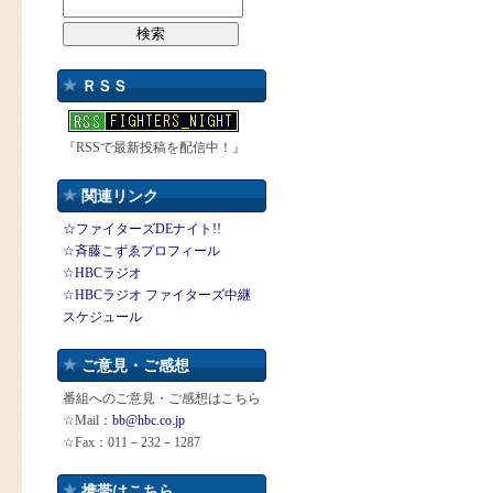
ＲＳＳ
『RSSで最新投稿を配信中！』
関連リンク
☆ファイターズDEナイト!!
☆斉藤こずゑプロフィール
☆HBCラジオ
☆HBCラジオ ファイターズ中継
スケジュール
ご意見・ご感想
番組へのご意見・ご感想はこちら
☆Mail：
bb@hbc.co.jp
☆Fax：011－232－1287
携帯はこちら