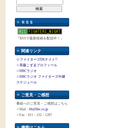
ＲＳＳ
『RSSで最新投稿を配信中！』
関連リンク
☆ファイターズDEナイト!!
☆斉藤こずゑプロフィール
☆HBCラジオ
☆HBCラジオ ファイターズ中継
スケジュール
ご意見・ご感想
番組へのご意見・ご感想はこちら
☆Mail：
bb@hbc.co.jp
☆Fax：011－232－1287
携帯はこちら