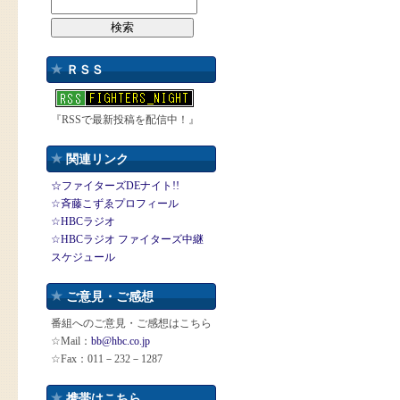
ＲＳＳ
『RSSで最新投稿を配信中！』
関連リンク
☆ファイターズDEナイト!!
☆斉藤こずゑプロフィール
☆HBCラジオ
☆HBCラジオ ファイターズ中継
スケジュール
ご意見・ご感想
番組へのご意見・ご感想はこちら
☆Mail：
bb@hbc.co.jp
☆Fax：011－232－1287
携帯はこちら