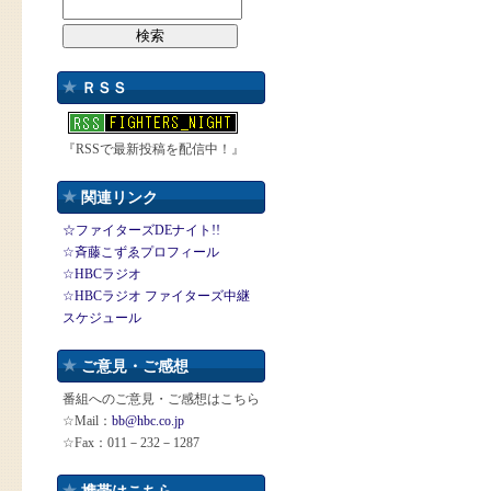
ＲＳＳ
『RSSで最新投稿を配信中！』
関連リンク
☆ファイターズDEナイト!!
☆斉藤こずゑプロフィール
☆HBCラジオ
☆HBCラジオ ファイターズ中継
スケジュール
ご意見・ご感想
番組へのご意見・ご感想はこちら
☆Mail：
bb@hbc.co.jp
☆Fax：011－232－1287