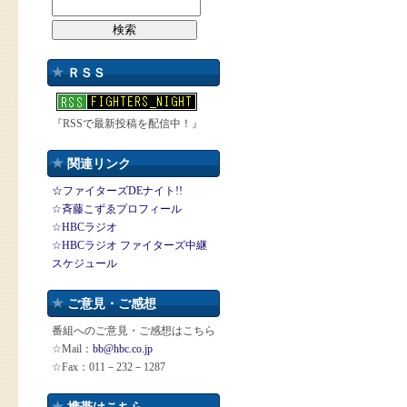
ＲＳＳ
『RSSで最新投稿を配信中！』
関連リンク
☆ファイターズDEナイト!!
☆斉藤こずゑプロフィール
☆HBCラジオ
☆HBCラジオ ファイターズ中継
スケジュール
ご意見・ご感想
番組へのご意見・ご感想はこちら
☆Mail：
bb@hbc.co.jp
☆Fax：011－232－1287