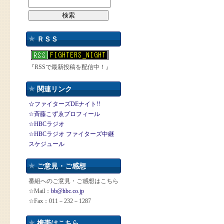
ＲＳＳ
『RSSで最新投稿を配信中！』
関連リンク
☆ファイターズDEナイト!!
☆斉藤こずゑプロフィール
☆HBCラジオ
☆HBCラジオ ファイターズ中継
スケジュール
ご意見・ご感想
番組へのご意見・ご感想はこちら
☆Mail：
bb@hbc.co.jp
☆Fax：011－232－1287
携帯はこちら