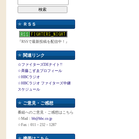
ＲＳＳ
『RSSで最新投稿を配信中！』
関連リンク
☆ファイターズDEナイト!!
☆斉藤こずゑプロフィール
☆HBCラジオ
☆HBCラジオ ファイターズ中継
スケジュール
ご意見・ご感想
番組へのご意見・ご感想はこちら
☆Mail：
bb@hbc.co.jp
☆Fax：011－232－1287
携帯はこちら