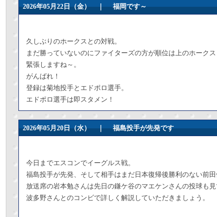
2026年05月22日（金） ｜
福岡です～
久しぶりのホークスとの対戦。
まだ勝っていないのにファイターズの方が順位は上のホークス
緊張しますね～。
がんばれ！
登録は菊地投手とエドポロ選手。
エドポロ選手は即スタメン！
2026年05月20日（水） ｜
福島投手が先発です
今日までエスコンでイーグルス戦。
福島投手が先発、そして相手はまだ日本復帰後勝利のない前田
放送席の岩本勉さんは先日の鎌ケ谷のマエケンさんの投球も見
波多野さんとのコンビで詳しく解説していただきましょう。