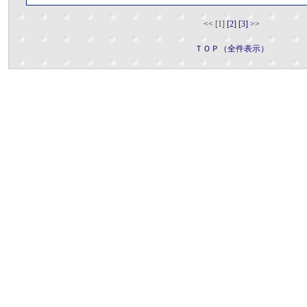
<<
[1]
[2]
[3]
>>
ＴＯＰ（全件表示）