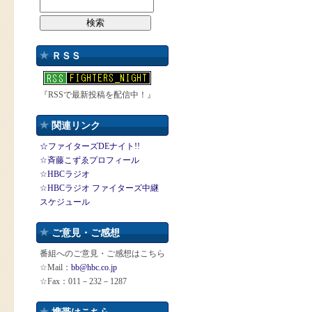
ＲＳＳ
『RSSで最新投稿を配信中！』
関連リンク
☆ファイターズDEナイト!!
☆斉藤こずゑプロフィール
☆HBCラジオ
☆HBCラジオ ファイターズ中継
スケジュール
ご意見・ご感想
番組へのご意見・ご感想はこちら
☆Mail：
bb@hbc.co.jp
☆Fax：011－232－1287