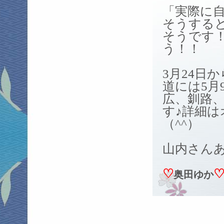
「実際に
そうする
そうです
う！！
3月24日
道には5月
広、釧路
す♪詳細
（^^）
山内さん
♡
奥田ゆか