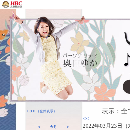
表示：全て（
ＴＯＰ（全件表示）
<<
2022年03月23
＜
今月
＞