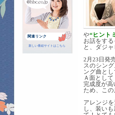
や
“ヒント
関連リンク
お話をする
と、ダジャ
新しい番組サイトはこちら
2月23日発
スのシング
ング曲とし
Ａ面として
完成度が高
ため、この
アレンジを
し、装いも
て！とても