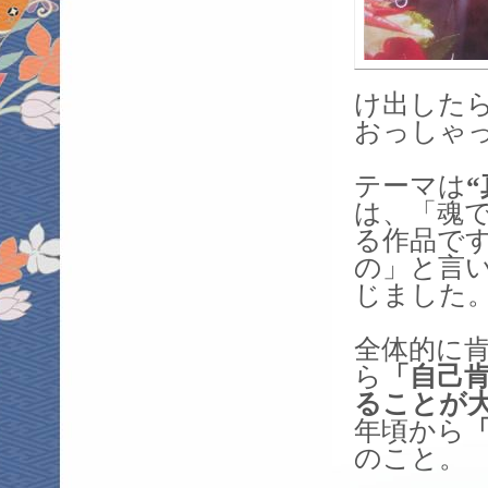
け出した
おっしゃ
テーマは
“
は、「魂
る作品で
の」と言
じました
全体的に
ら
「自己
ることが
年頃から
のこと。