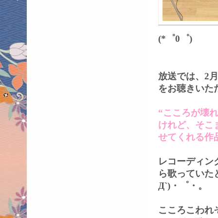
(*゜0゜)
放送では、2
をお聴きいた
“こころが壊
けれど、そこ
せてくれる作
レコーディン
ら歌っていた
Д`)・゜・。
こころこわれ