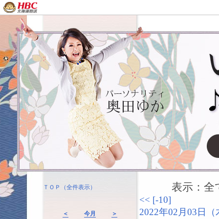
表示：全て（
ＴＯＰ（全件表示）
<<
[-10]
2022年02月03
＜
今月
＞