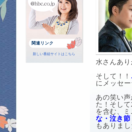
関連リンク
新しい番組サイトはこちら
水さんあり
そして！！
にメッセー
あの笑い声
た！そして
を含む、ミ
な・泣き節
もありまし