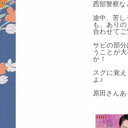
西部警察な
途中、苦し
も、ありの
合わせてご
サビの部分
うことが大
か！
スグに覚え
よ♪
原田さんあ