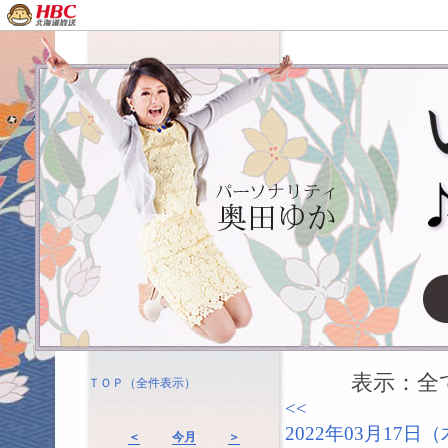
表示：全て（
ＴＯＰ（全件表示）
<<
2022年03月17
＜
今月
＞