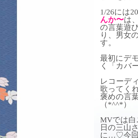
1/26には
んか〜
は
の言葉遊
り、男女
す。
最初にデ
く「カバ
レコーデ
歌ってく
褒めの言
（*^^*）
MVでは
日の三山
に…♡今