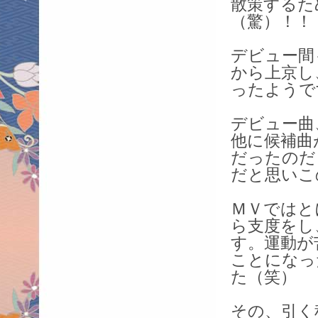
散策するた
（驚）！！
デビュー間
から上京し
ったようで
デビュー曲
他に候補曲
だったのだ
だと思いこ
ＭＶではと
ら支度をし
す。運動が
ことになっ
た（笑）
その、引く