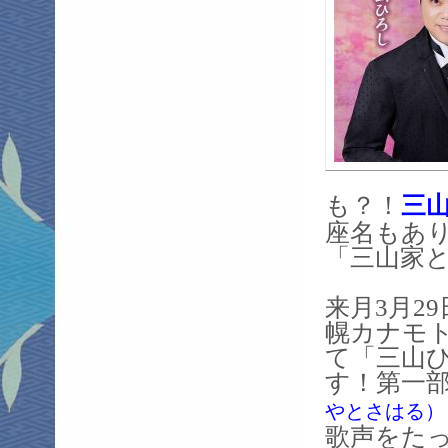
も？！
三
座名もあ
「三山家
来月3月2
幌カナモト
て「三山ひ
す！第一
やとさはる）
歌声をた