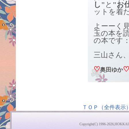
し"
と
"お
ットを着
よーーく
玉の本を
の本です
三山さん
♡
奥田ゆか
ＴＯＰ（全件表示
Copyright(C) 1996-2026,HOKKAI