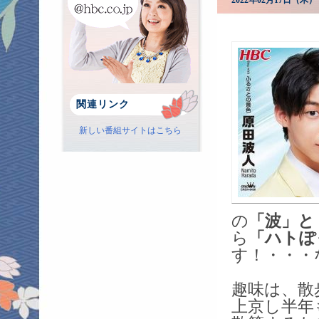
2022年02月17日（
関連リンク
新しい番組サイトはこちら
の
「波」と
ら
「ハトぽ
す！・・・
趣味は、散
上京し半年