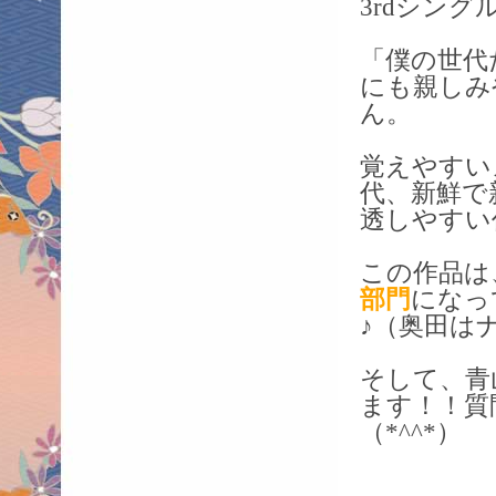
3rdシング
「僕の世代
にも親しみ
ん。
覚えやすい
代、新鮮で
透しやすい
この作品は
部門
になっ
♪（奥田は
そして、青
ます！！質
（*^^*）