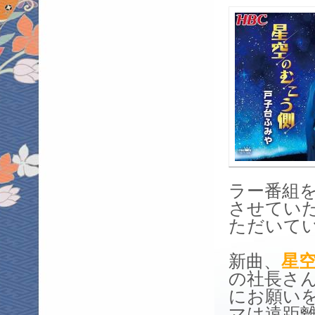
ラー番組
させてい
ただいて
新曲、
星
の社長さ
にお願い
マは遠距