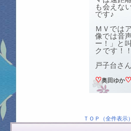
も会えな
です♪
ＭＶでは
像では音
ー！」と
クです！
戸子台さ
♡
奥田ゆか
ＴＯＰ（全件表示