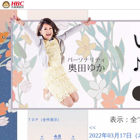
表示：全て（
ＴＯＰ（全件表示）
<<
2022年03月17
＜
今月
＞