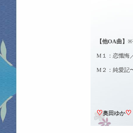
【他OA曲】
M１：恋懺悔
M２：純愛記
♡
♡
奥田ゆか