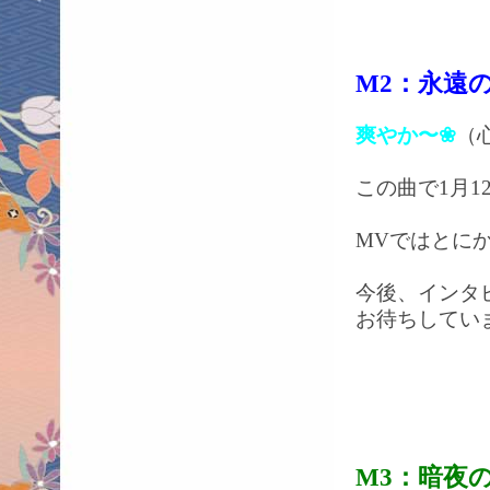
M2：永遠の一
爽やか〜❀
（
この曲で1月
MVではとに
今後、インタ
お待ちしています
M3：暗夜