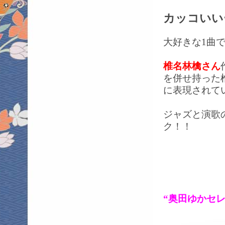
カッコいい
大好きな1曲
椎名林檎さん
を併せ持った
に表現されて
ジャズと演歌
ク！！
“奥田ゆかセレ