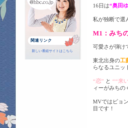
16日は
“奥田
私が独断で選
M1：みち
関連リンク
可愛さが弾けて
新しい番組サイトはこちら
東北出身の
工
らなるユニッ
“恋”
と
““来い
ィーがみちの
MVではピョ
目です！