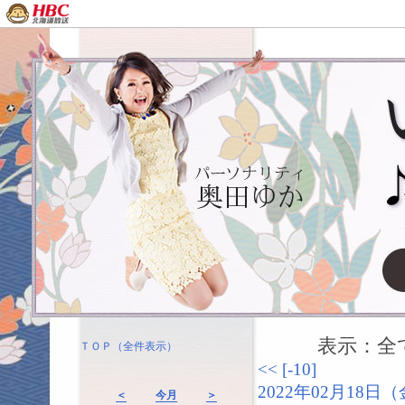
表示：全て（
ＴＯＰ（全件表示）
<<
[-10]
2022年02月18
＜
今月
＞