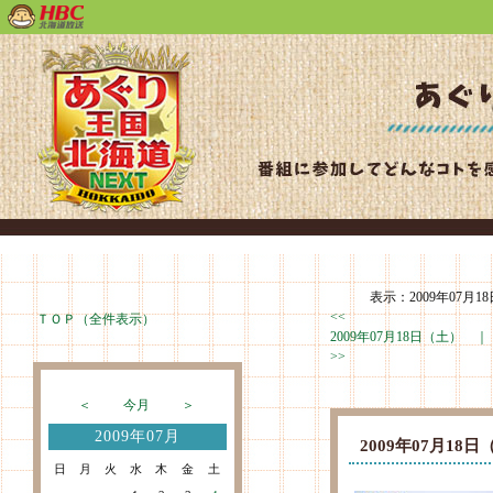
表示：2009年07月18
<<
ＴＯＰ（全件表示）
2009年07月18日（土） 
>>
＜
今月
＞
2009年07月
2009年07月1
日
月
火
水
木
金
土