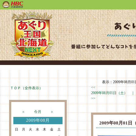
表示：2009年08月01
<<
ＴＯＰ（全件表示）
2009年08月01日（土） 
>>
＜
今月
＞
2009年08月
2009年08月0
日
月
火
水
木
金
土